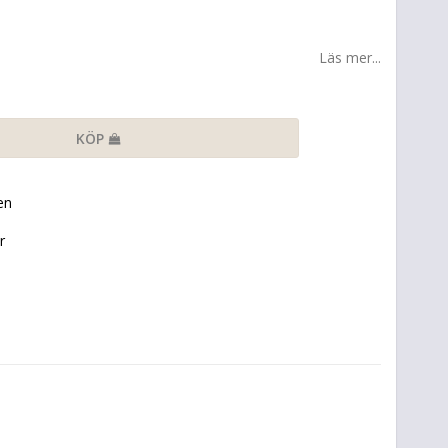
Läs mer...
KÖP
en
r