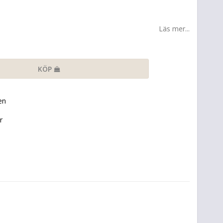
Läs mer...
KÖP
en
r