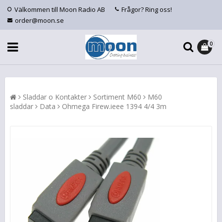
Välkommen till Moon Radio AB
Frågor? Ring oss!
order@moon.se
0
Sladdar o Kontakter
Sortiment M60
M60
sladdar
Data
Ohmega Firew.ieee 1394 4/4 3m