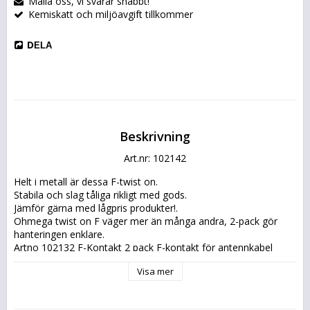
Maila oss, vi svarar snabbt!
Kemiskatt och miljöavgift tillkommer
DELA
Beskrivning
Art.nr: 102142
Helt i metall är dessa F-twist on.
Stabila och slag tåliga rikligt med gods.
Jämför gärna med lågpris produkter!.
Ohmega twist on F väger mer än många andra, 2-pack gör 
hanteringen enklare.
Artno 102132 F-Kontakt 2 pack F-kontakt för antennkabel 
1,0/4,8.
Visa mer