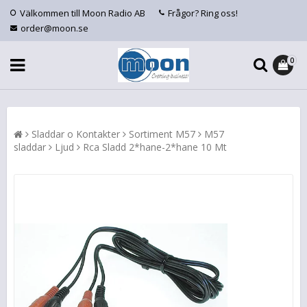
Välkommen till Moon Radio AB
Frågor? Ring oss!
order@moon.se
0
Sladdar o Kontakter
Sortiment M57
M57
sladdar
Ljud
Rca Sladd 2*hane-2*hane 10 Mt