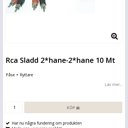
Rca Sladd 2*hane-2*hane 10 Mt
Påse + Ryttare
Läs mer...
KÖP
Har nu några fundering om produkten