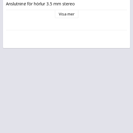
Anslutning för hörlur 3,5 mm stereo
Inspelning med USB möjligt.
Visa mer
Allt packat i ett liten välljudande kabinett.
Dessutom med en praktisk full funktions fjärrkontroll.
Teknisk information
CD Spelare Frontladdad
MP3 samt ID3 tag.
CD-CDR-CDRW
MP3 sökning möjlig
Fast forward, Track sökning, Random play, Upprepning
Programmerbar
Radiodel Digital
FM , DAB samt DAB
RDS och radiotext system
Snabbval 20 FM och 20 DAB
Stereo mono omkoppling
Automatisk stations sökning
Manuell stations inställning
USB Inspelning möjlig från DAB, CD, Bluetooth and AUX
Avspelning
Delite