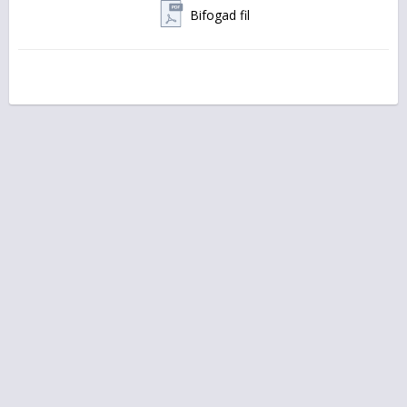
Vikt 2,045kg
Bifogad fil
Mått 320x250x160mm