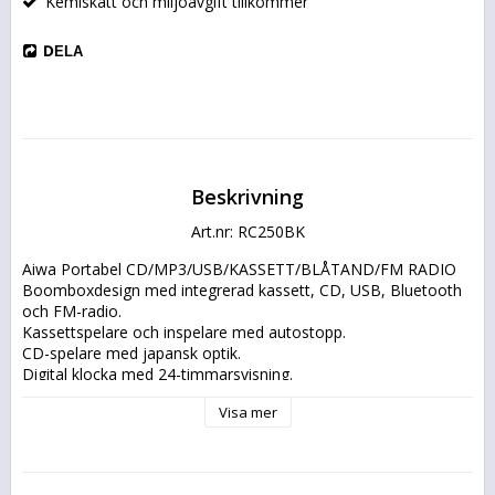
Kemiskatt och miljöavgift tillkommer
DELA
Beskrivning
Art.nr: RC250BK
Aiwa Portabel CD/MP3/USB/KASSETT/BLÅTAND/FM RADIO
Boomboxdesign med integrerad kassett, CD, USB, Bluetooth 
och FM-radio.
Kassettspelare och inspelare med autostopp.
CD-spelare med japansk optik.
Digital klocka med 24-timmarsvisning.
LCD-skärm med mjuk vit bakgrundsbelysning.
Visa mer
Programmerbar spellista (20 spårs minne)
AUX med 3.5mm
Hörlursuttag 3.5mm
Uteffekt 2x3w