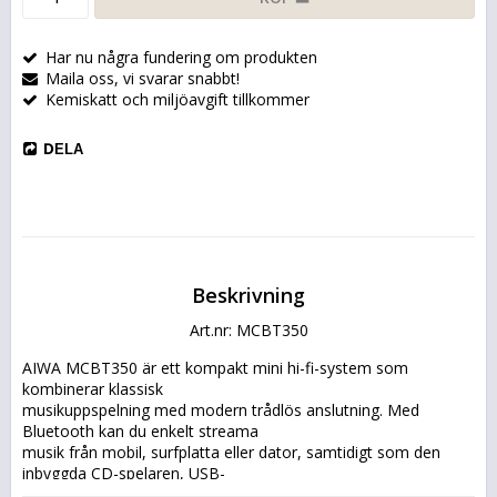
Har nu några fundering om produkten
Maila oss, vi svarar snabbt!
Kemiskatt och miljöavgift tillkommer
DELA
Beskrivning
Art.nr: MCBT350
AIWA MCBT350 är ett kompakt mini hi-fi-system som 
kombinerar klassisk
musikuppspelning med modern trådlös anslutning. Med 
Bluetooth kan du enkelt streama
musik från mobil, surfplatta eller dator, samtidigt som den 
inbyggda CD-spelaren, USB-
porten och FM-radion ger flera sätt att lyssna på din 