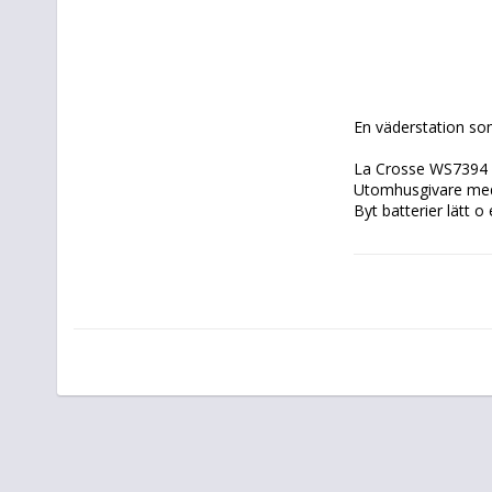
En väderstation som
La Crosse WS7394 
Utomhusgivare med 
Byt batterier lätt o
Det är trevliga me
Väderstation med t
Kalender och tids
Min / Max temp sp
Väderutsikt med s
Lufttrycksmätning,
inomhus Räckvidd 
Upp till 3 sändare s
Utomhusgivaren   
Mer om produkten