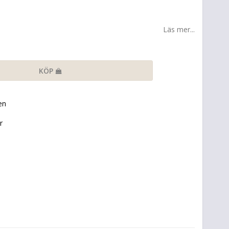
Läs mer...
KÖP
en
r