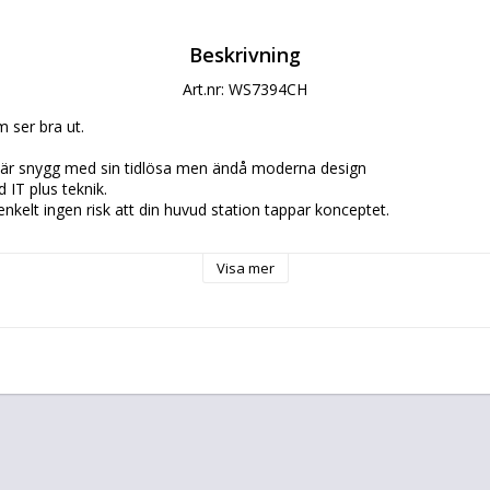
Beskrivning
Art.nr: WS7394CH
 ser bra ut.
är snygg med sin tidlösa men ändå moderna design
IT plus teknik.
 enkelt ingen risk att din huvud station tappar konceptet.
d snygg design i hemmet.
Visa mer
rådlös sändare Radiokontrollerad klocka (DCF 77)
zoner Inomhus och utomhus temperatur
aras
ymboler
 Hydrometer
sändare ca 25 meter
amtidigt
  WSTX29D IT Plus mätare