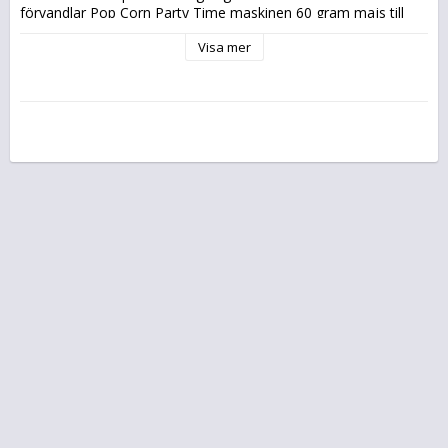
förvandlar Pop Corn Party Time maskinen 60 gram majs till 
smarriga popcorn.
Visa mer
Detta utan fetter.
Teknisk information
Effekt                  1100  w
Kapacitet            60 g  korn
Poppnings tid      2 min. ca
Fett fritt               Ja
Tillbehör
Doserare            Ja
Mått & Vikt
Bredd                 185 mm
Djup                   140 mm
Höjd                    30,5 mm
Vikt	            950 gVikt med låda     1650 g
Transportkartong innehåller 4st.