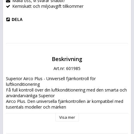
Maila oss, vi svarar snabbt!
Kemiskatt och miljöavgift tillkommer
DELA
Beskrivning
Art.nr: 601985
Superior Airco Plus - Universell fjärrkontroll för 
luftkonditionering
Få full kontroll över din luftkonditionering med den smarta och 
användarvänliga Superior
Airco Plus. Den universella fjärrkontrollen är kompatibel med 
tusentals modeller och märken
och är ett praktiskt alternativ när originalfjärrkontrollen gått 
Visa mer
sönder eller försvunnit. Den
stöder upp till 4000 olika koder och erbjuder både automatisk 
och manuell programmering