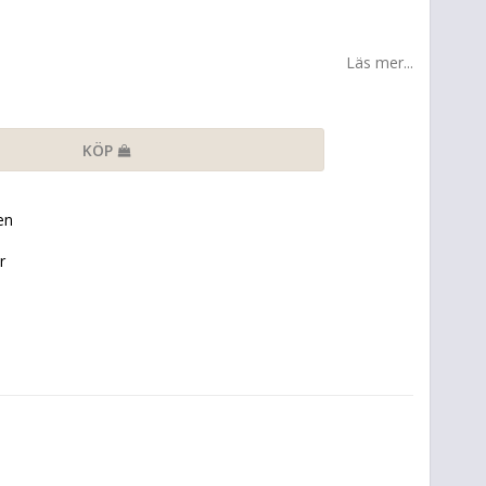
Läs mer...
KÖP
en
r